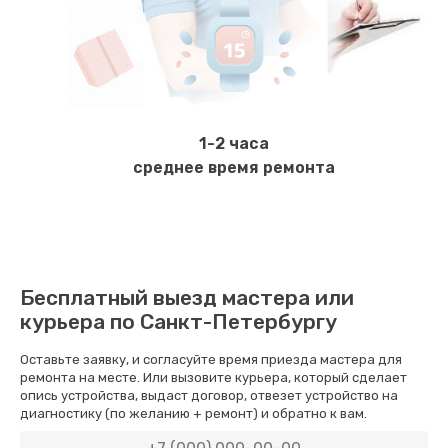
Ремонт датчика воды
1900 руб.
Заказать
1-2 часа
Замена уплотнителей гидравлики
среднее время ремонта
1950 руб.
Заказать
Замена дренажа
Бесплатный выезд мастера или
2500 руб.
курьера по Санкт-Петербургу
Заказать
Оставьте заявку, и согласуйте время приезда мастера для
ремонта на месте. Или вызовите курьера, который сделает
Ремонт ТЭНа
опись устройства, выдаст договор, отвезет устройство на
диагностику (по желанию + ремонт) и обратно к вам.
2500 руб.