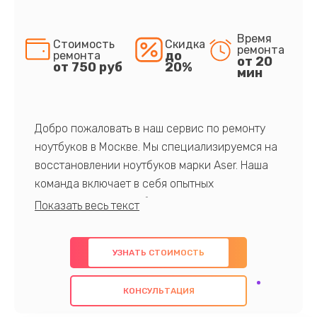
Время
Стоимость
Скидка
ремонта
до
ремонта
от 20
от 750 руб
20%
мин
Добро пожаловать в наш сервис по ремонту
ноутбуков в Москве. Мы специализируемся на
восстановлении ноутбуков марки Aser. Наша
команда включает в себя опытных
профессионалов с обширными знаниями и
многолетним опытом в данной области. Мы
предлагаем быстрый и качественный ремонт с
УЗНАТЬ СТОИМОСТЬ
использованием оригинальных компонентов, а
также гарантируем качество всех
КОНСУЛЬТАЦИЯ
проведенных работ. Наша цель - предоставить
клиентам надежное и профессиональное