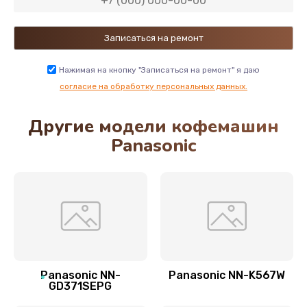
Заказать
Ремонт блока помола
2950 руб.
Нажимая на кнопку "Записаться на ремонт" я даю
Заказать
согласие на обработку персональных данных.
Другие модели кофемашин
Замена трубок гидравлики
Panasonic
850 руб.
Заказать
Ремонт клапана термоблока
800 руб.
Заказать
Panasonic NN-
Panasonic NN-K567W
Замена двигателя кофемолки
GD371SEPG
1500 руб.