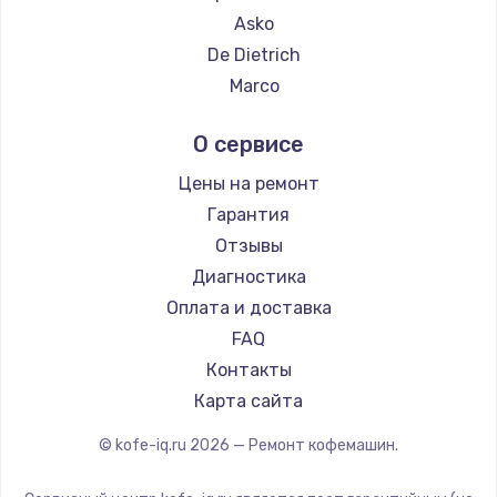
Ремонт кофемашин Hisense
Asko
Ремонт кофемашин DELTA
De Dietrich
Ремонт кофемашин Tefal
Marco
Ремонт кофемашин Kyvol
Ascaso
О сервисе
Ремонт кофемашин RED solution
Jura
Ремонт кофемашин Bravilor Bonamat
Olympia
Цены на ремонт
Ремонт кофемашин Vard
Saeco
Гарантия
Ремонт кофемашин Tuvio
La Cimbali
Отзывы
Ремонт кофемашин Carrera
WMF
Диагностика
Ремонт кофемашин Supra
Yamaguchi
Оплата и доставка
Nivona
FAQ
Astoria
Контакты
JVC
Карта сайта
Ariston
© kofe-iq.ru
2026
— Ремонт кофемашин.
Grundig
ROCKET MOZZAFIATO