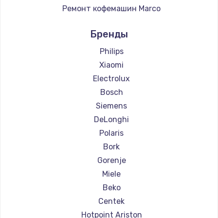
Ремонт кофемашин Marco
Ремонт кофемашин Ascaso
Бренды
Ремонт кофемашин Jura
Ремонт кофемашин Olympia
Philips
Ремонт кофемашин Saeco
Xiaomi
Ремонт кофемашин La Cimbali
Electrolux
Ремонт кофемашин WMF
Bosch
Ремонт кофемашин Yamaguchi
Siemens
Ремонт кофемашин Nivona
DeLonghi
Ремонт кофемашин Astoria
Polaris
Ремонт кофемашин JVC
Bork
Ремонт кофемашин Ariston
Gorenje
Ремонт кофемашин Grundig
Miele
Ремонт кофемашин ROCKET MOZZAFIATO
Beko
Ремонт кофемашин Vivitek
Centek
Ремонт кофемашин Thomson
Hotpoint Ariston