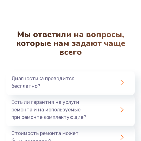
Ремонт дренажа
2400 руб.
Заказать
Мы ответили на вопросы,
Чистка дренажа
которые нам задают чаще
1500 руб.
всего
Заказать
Ремонт электронного узла
Диагностика проводится
3650 руб.
бесплатно?
Заказать
Есть ли гарантия на услуги
ремонта и на используемые
при ремонте комплектующие?
Стоимость ремонта может
быть изменена?