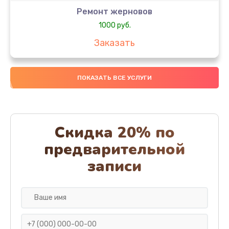
Ремонт жерновов
1000 руб.
Заказать
Замена колец
ПОКАЗАТЬ ВСЕ УСЛУГИ
1250 руб.
Заказать
Замена скобок
Скидка 20% по
1250 руб.
предварительной
Заказать
записи
Замена пластмассовых элементов корпуса
1250 руб.
Заказать