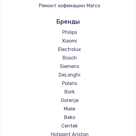
Ремонт кофемашин Marco
Ремонт кофемашин Ascaso
Бренды
Ремонт кофемашин Jura
Ремонт кофемашин Olympia
Philips
Ремонт кофемашин Saeco
Xiaomi
Ремонт кофемашин La Cimbali
Electrolux
Ремонт кофемашин WMF
Bosch
Ремонт кофемашин Yamaguchi
Siemens
Ремонт кофемашин Nivona
DeLonghi
Ремонт кофемашин Astoria
Polaris
Ремонт кофемашин JVC
Bork
Ремонт кофемашин Ariston
Gorenje
Ремонт кофемашин Grundig
Miele
Ремонт кофемашин ROCKET MOZZAFIATO
Beko
Ремонт кофемашин Vivitek
Centek
Ремонт кофемашин Thomson
Hotpoint Ariston