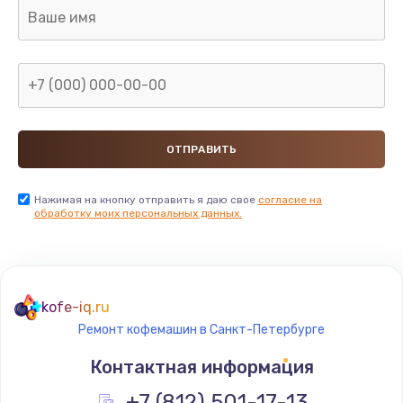
2850 руб.
Заказать
Ремонт электромагнитного клапана
2050 руб.
Заказать
Ремонт дренажа
Нажимая на кнопку отправить я даю свое
согласие на
обработку моих персональных данных.
2400 руб.
Заказать
Чистка дренажа
kofe-iq.ru
1500 руб.
Ремонт кофемашин в Санкт-Петербурге
Заказать
Контактная информация
Ремонт электронного узла
+7 (812) 501-17-13