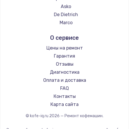
Ремонт кофемашин Hisense
Asko
Ремонт кофемашин DELTA
De Dietrich
Ремонт кофемашин Tefal
Marco
Ремонт кофемашин Kyvol
Ascaso
О сервисе
Ремонт кофемашин RED solution
Jura
Ремонт кофемашин Bravilor Bonamat
Olympia
Цены на ремонт
Ремонт кофемашин Vard
Saeco
Гарантия
Ремонт кофемашин Tuvio
La Cimbali
Отзывы
Ремонт кофемашин Carrera
WMF
Диагностика
Ремонт кофемашин Supra
Yamaguchi
Оплата и доставка
Nivona
FAQ
Astoria
Контакты
JVC
Карта сайта
Ariston
© kofe-iq.ru
2026
— Ремонт кофемашин.
Grundig
ROCKET MOZZAFIATO