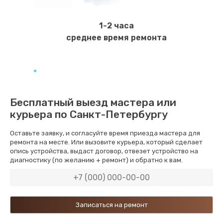
Замена уплотнителей гидравлики
1950 руб.
1-2 часа
Заказать
среднее время ремонта
Замена дренажа
2500 руб.
Заказать
Бесплатный выезд мастера или
курьера по Санкт-Петербургу
Ремонт ТЭНа
2500 руб.
Оставьте заявку, и согласуйте время приезда мастера для
ремонта на месте. Или вызовите курьера, который сделает
Заказать
опись устройства, выдаст договор, отвезет устройство на
диагностику (по желанию + ремонт) и обратно к вам.
Ремонт блока помола
2950 руб.
Заказать