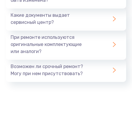
быть изменена?
Замена мультиклапана
3000 руб.
Какие документы выдает
Заказать
сервисный центр?
Ремонт двигателя кофемолки
При ремонте используются
1000 руб.
оригинальные комплектующие
или аналоги?
Заказать
Возможен ли срочный ремонт?
Ремонт помпы
Могу при нем присутствовать?
2650 руб.
Заказать
Замена уплотнителя
750 руб.
Заказать