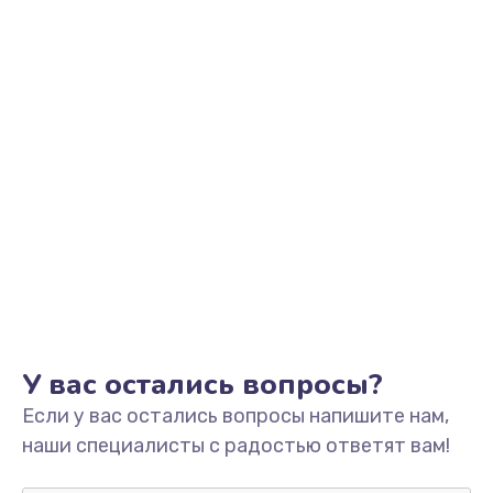
Ремонт платы управления
3500 руб.
Заказать
Перепрошивка
3650 руб.
Заказать
Замена жерновов
2500 руб.
Заказать
Ремонт дренажного клапана
У вас остались вопросы?
2300 руб.
Если у вас остались вопросы напишите нам,
Заказать
наши специалисты с радостью ответят вам!
Полный ремонт заварочного блока