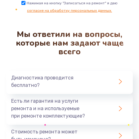
Замена трубок гидравлики
Нажимая на кнопку "Записаться на ремонт" я даю
согласие на обработку персональных данных.
850 руб.
Заказать
Мы ответили на вопросы,
Ремонт клапана термоблока
которые нам задают чаще
800 руб.
всего
Заказать
Замена двигателя кофемолки
Диагностика проводится
1500 руб.
бесплатно?
Заказать
Есть ли гарантия на услуги
Замена прокладок
ремонта и на используемые
1250 руб.
при ремонте комплектующие?
Заказать
Стоимость ремонта может