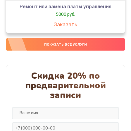
Ремонт или замена платы управления
5000 руб.
Заказать
Ремонт или замена термоблока
ПОКАЗАТЬ ВСЕ УСЛУГИ
5000 руб.
Заказать
Ремонт привода варочного блока
Скидка 20% по
4000 руб.
предварительной
Заказать
записи
Чистка устройства
3000 руб.
Заказать