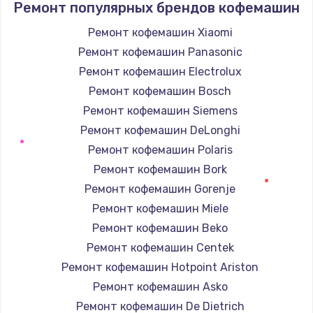
Ремонт популярных брендов кофемашин
1350 руб.
Ремонт кофемашин Xiaomi
Заказать
Ремонт кофемашин Panasonic
Ремонт капиллярной трубки
Ремонт кофемашин Electrolux
3390 руб.
Ремонт кофемашин Bosch
Ремонт кофемашин Siemens
Заказать
Ремонт кофемашин DeLonghi
Ремонт электропроводки
Ремонт кофемашин Polaris
820 руб.
Ремонт кофемашин Bork
Ремонт кофемашин Gorenje
Заказать
Ремонт кофемашин Miele
Замена панели управления
Ремонт кофемашин Beko
1240 руб.
Ремонт кофемашин Centek
Ремонт кофемашин Hotpoint Ariston
Заказать
Ремонт кофемашин Asko
Прошивка
Ремонт кофемашин De Dietrich