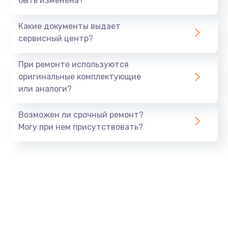
быть изменена?
Замена микросхемы NFC
1100 руб.
Какие документы выдает
Заказать
сервисный центр?
Ремонт или замена флоуметра
При ремонте используются
2000 руб.
оригинальные комплектующие
или аналоги?
Заказать
Возможен ли срочный ремонт?
Замена сальников
Могу при нем присутствовать?
2000 руб.
Заказать
Замена переходников
1000 руб.
Заказать