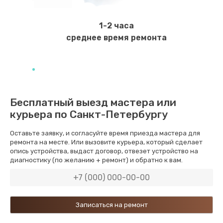
Ремонт мембраны
550 руб.
1-2 часа
Заказать
среднее время ремонта
Ремонт экрана
1100 руб.
Заказать
Бесплатный выезд мастера или
курьера по Санкт-Петербургу
Замена кнопки питания
550 руб.
Оставьте заявку, и согласуйте время приезда мастера для
ремонта на месте. Или вызовите курьера, который сделает
Заказать
опись устройства, выдаст договор, отвезет устройство на
диагностику (по желанию + ремонт) и обратно к вам.
Замена NFC модуля
880 руб.
Заказать