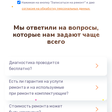
Ремонт микросхемы NFC
Нажимая на кнопку "Записаться на ремонт" я даю
согласие на обработку персональных данных.
1100 руб.
Заказать
Мы ответили на вопросы,
Замена разъема наушников
которые нам задают чаще
550 руб.
всего
Заказать
Ремонт микросхемы управления
Диагностика проводится
1100 руб.
бесплатно?
Заказать
Есть ли гарантия на услуги
Замена микросхемы управления
ремонта и на используемые
1100 руб.
при ремонте комплектующие?
Заказать
Стоимость ремонта может