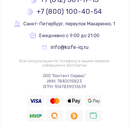
1170 руб.
+7 (800) 100-40-54
Заказать
Санкт-Петербург
,
 переулок Макаренко, 1
Замена реле
Ежедневно с 9:00 до 21:00
1210 руб.
info@kofe-iq.ru
Заказать
Все консультации по телефону в нашем сервисе
Замена нагревателя испарителя
совершенно бесплатны
1020 руб.
ООО "Контент Сервис"
Заказать
ИНН: 7840015823
ОГРН: 1047839013639
Замена мотор-компрессора
1190 руб.
Заказать
Замена термостата