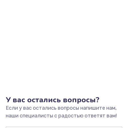
Замена уплотнительных колец
2000 руб.
Заказать
Замена помпы
3000 руб.
Заказать
Ремонт гидросистемы
3000 руб.
Заказать
Замена электромагнитного клапана
У вас остались вопросы?
2000 руб.
Если у вас остались вопросы напишите нам,
Заказать
наши специалисты с радостью ответят вам!
Ремонт разъема SIM-карты