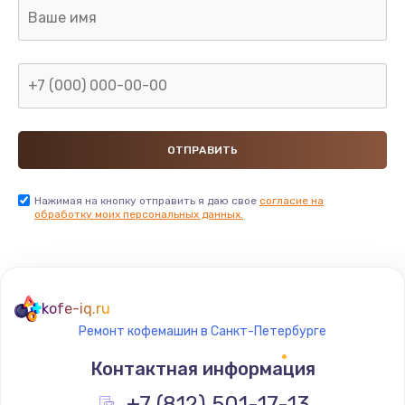
880 руб.
Заказать
Замена GPS модуля
880 руб.
Заказать
Устранение ошибок
Нажимая на кнопку отправить я даю свое
согласие на
обработку моих персональных данных.
2000 руб.
Заказать
Замена вентилятора
kofe-iq.ru
970 руб.
Ремонт кофемашин в Санкт-Петербурге
Заказать
Контактная информация
Замена таймера
+7 (812) 501-17-13