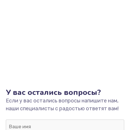
Заказать
Ремонт разъема зарядки
от 550 руб.
Заказать
Замена мембраны
от 550 руб.
Заказать
Замена кнопки питания
У вас остались вопросы?
от 550 руб.
Если у вас остались вопросы напишите нам,
Заказать
наши специалисты с радостью ответят вам!
Замена микросхемы зарядки
от 1100 руб.