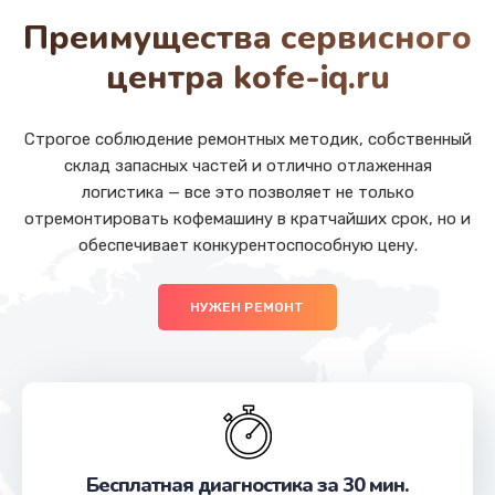
от 880 руб.
Преимущества сервисного
Заказать
центра kofe-iq.ru
Ремонт SIM-карты
от 550 руб.
Строгое соблюдение ремонтных методик, собственный
склад запасных частей и отлично отлаженная
Заказать
логистика — все это позволяет не только
отремонтировать кофемашину в кратчайших срок, но и
Замена разъема наушников
обеспечивает конкурентоспособную цену.
от 550 руб.
Заказать
НУЖЕН РЕМОНТ
Замена кнопки громкости
от 550 руб.
Заказать
Ремонт кнопки громкости
Бесплатная диагностика за 30 мин.