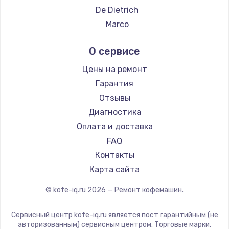
Заказать
Ремонт кофемашин DELTA
De Dietrich
Ремонт кофемашин Tefal
Marco
Ремонт микросхемы управления
Ремонт кофемашин Kyvol
Ascaso
от 1100 руб.
О сервисе
Ремонт кофемашин RED solution
Jura
Заказать
Ремонт кофемашин Bravilor Bonamat
Olympia
Цены на ремонт
Ремонт кофемашин Vard
Saeco
Гарантия
Замена микросхемы питания
Ремонт кофемашин Tuvio
La Cimbali
Отзывы
от 1100 руб.
Ремонт кофемашин Carrera
WMF
Диагностика
Заказать
Ремонт кофемашин Supra
Yamaguchi
Оплата и доставка
Nivona
FAQ
Ремонт NFC модуля
Astoria
Контакты
от 880 руб.
JVC
Карта сайта
Заказать
Ariston
© kofe-iq.ru
2026
— Ремонт кофемашин.
Grundig
Ремонт микросхемы NFC
ROCKET MOZZAFIATO
от 1100 руб.
Сервисный центр kofe-iq.ru является пост гарантийным (не
Vivitek
авторизованным) сервисным центром. Торговые марки,