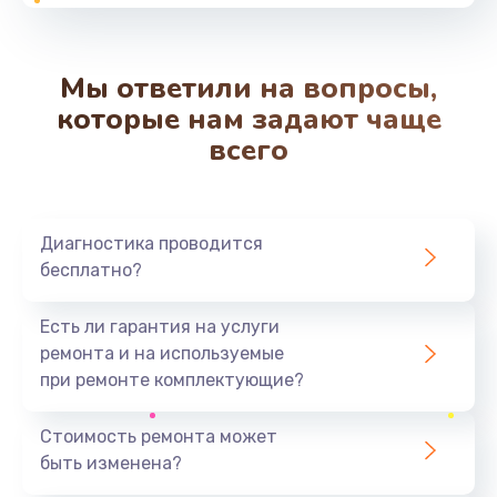
от 550 руб.
Заказать
Мы ответили на вопросы,
Замена вибромотора
которые нам задают чаще
от 550 руб.
всего
Заказать
Замена микросхемы Wi-Fi
Диагностика проводится
от 1100 руб.
бесплатно?
Заказать
Есть ли гарантия на услуги
Ремонт разъема питания
ремонта и на используемые
от 500 руб.
при ремонте комплектующие?
Заказать
Стоимость ремонта может
быть изменена?
Замена разъема питания
от 880 руб.