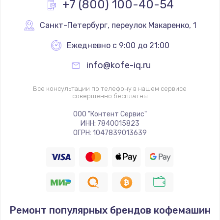
+7 (800) 100-40-54
Заказать
Санкт-Петербург
,
 переулок Макаренко, 1
Ремонт Wi-Fi модуля
Ежедневно с 9:00 до 21:00
от 880 руб.
info@kofe-iq.ru
Заказать
Все консультации по телефону в нашем сервисе
Замена микросхемы Bluetooth
совершенно бесплатны
от 1100 руб.
ООО "Контент Сервис"
Заказать
ИНН: 7840015823
ОГРН: 1047839013639
Ремонт аккумулятора
от 550 руб.
Заказать
Ремонт Bluetooth модуля
Ремонт популярных брендов кофемашин
от 880 руб.