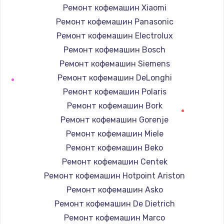
Ремонт кофемашин Xiaomi
Заказать
Ремонт кофемашин Panasonic
Ремонт динамика
Ремонт кофемашин Electrolux
от 550 руб.
Ремонт кофемашин Bosch
Ремонт кофемашин Siemens
Заказать
Ремонт кофемашин DeLonghi
Ремонт микросхемы питания
Ремонт кофемашин Polaris
от 1100 руб.
Ремонт кофемашин Bork
Заказать
Ремонт кофемашин Gorenje
Ремонт кофемашин Miele
Замена задней крышки
Ремонт кофемашин Beko
от 550 руб.
Ремонт кофемашин Centek
Заказать
Ремонт кофемашин Hotpoint Ariston
Ремонт кофемашин Asko
Ремонт вибромотора
Ремонт кофемашин De Dietrich
от 550 руб.
Ремонт кофемашин Marco