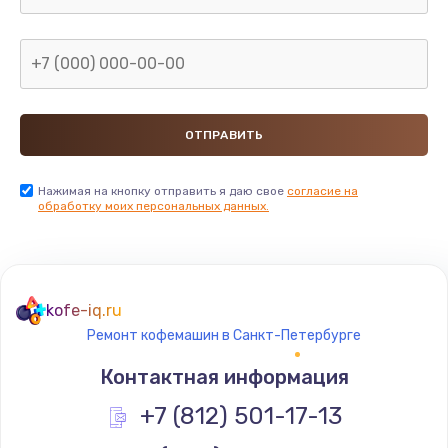
Заказать
Замена микросхемы NFC
от 1100 руб.
Заказать
Замена SIM-карты
Нажимая на кнопку отправить я даю свое
согласие на
обработку моих персональных данных.
от 550 руб.
Заказать
Замена Wi-Fi модуля
kofe-iq.ru
от 880 руб.
Ремонт кофемашин в Санкт-Петербурге
Заказать
Контактная информация
Ремонт мембраны
+7 (812) 501-17-13
от 550 руб.