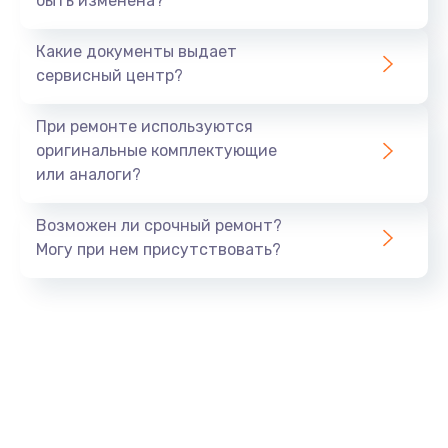
быть изменена?
Замена микросхемы NFC
1100 руб.
Какие документы выдает
Заказать
сервисный центр?
Ремонт или замена флоуметра
При ремонте используются
2000 руб.
оригинальные комплектующие
или аналоги?
Заказать
Возможен ли срочный ремонт?
Замена сальников
Могу при нем присутствовать?
2000 руб.
Заказать
Замена переходников
1000 руб.
Заказать