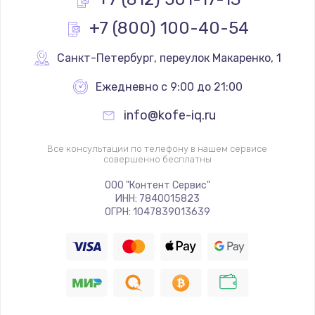
1170 руб.
+7 (800) 100-40-54
Заказать
Санкт-Петербург
,
 переулок Макаренко, 1
Замена реле
Ежедневно с 9:00 до 21:00
1210 руб.
info@kofe-iq.ru
Заказать
Все консультации по телефону в нашем сервисе
Замена нагревателя испарителя
совершенно бесплатны
1020 руб.
ООО "Контент Сервис"
Заказать
ИНН: 7840015823
ОГРН: 1047839013639
Замена мотор-компрессора
1190 руб.
Заказать
Замена термостата