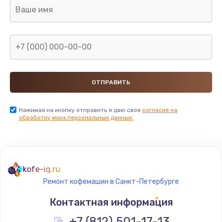
880 руб.
Заказать
Замена GPS модуля
880 руб.
Заказать
Устранение ошибок
Нажимая на кнопку отправить я даю свое
согласие на
обработку моих персональных данных.
2000 руб.
Заказать
Замена вентилятора
kofe-iq.ru
970 руб.
Ремонт кофемашин в Санкт-Петербурге
Заказать
Контактная информация
Замена таймера
+7 (812) 501-17-13