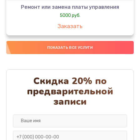
Ремонт или замена платы управления
5000 руб.
Заказать
Ремонт или замена термоблока
ПОКАЗАТЬ ВСЕ УСЛУГИ
5000 руб.
Заказать
Ремонт привода варочного блока
Скидка 20% по
4000 руб.
предварительной
Заказать
записи
Чистка устройства
3000 руб.
Заказать