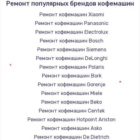
Ремонт популярных брендов кофемашин
1350 руб.
Ремонт кофемашин Xiaomi
Заказать
Ремонт кофемашин Panasonic
Ремонт капиллярной трубки
Ремонт кофемашин Electrolux
3390 руб.
Ремонт кофемашин Bosch
Ремонт кофемашин Siemens
Заказать
Ремонт кофемашин DeLonghi
Ремонт электропроводки
Ремонт кофемашин Polaris
820 руб.
Ремонт кофемашин Bork
Ремонт кофемашин Gorenje
Заказать
Ремонт кофемашин Miele
Замена панели управления
Ремонт кофемашин Beko
1240 руб.
Ремонт кофемашин Centek
Ремонт кофемашин Hotpoint Ariston
Заказать
Ремонт кофемашин Asko
Прошивка
Ремонт кофемашин De Dietrich