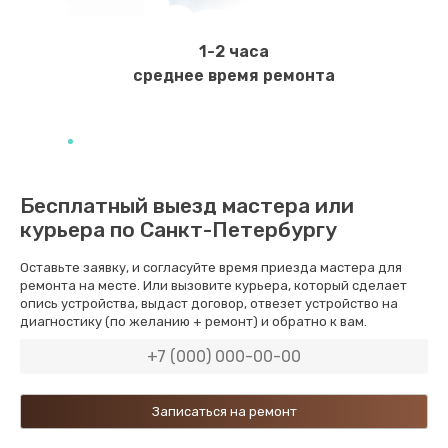
Ремонт мембраны
550 руб.
1-2 часа
Заказать
среднее время ремонта
Ремонт экрана
1100 руб.
Заказать
Бесплатный выезд мастера или
курьера по Санкт-Петербургу
Замена кнопки питания
550 руб.
Оставьте заявку, и согласуйте время приезда мастера для
ремонта на месте. Или вызовите курьера, который сделает
Заказать
опись устройства, выдаст договор, отвезет устройство на
диагностику (по желанию + ремонт) и обратно к вам.
Замена NFC модуля
880 руб.
Заказать