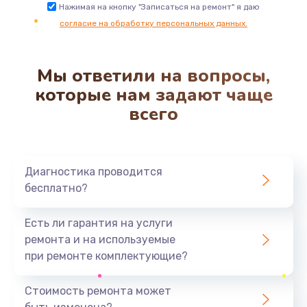
Ремонт микросхемы NFC
Нажимая на кнопку "Записаться на ремонт" я даю
согласие на обработку персональных данных.
1100 руб.
Заказать
Мы ответили на вопросы,
Замена разъема наушников
которые нам задают чаще
550 руб.
всего
Заказать
Ремонт микросхемы управления
Диагностика проводится
1100 руб.
бесплатно?
Заказать
Есть ли гарантия на услуги
Замена микросхемы управления
ремонта и на используемые
1100 руб.
при ремонте комплектующие?
Заказать
Стоимость ремонта может