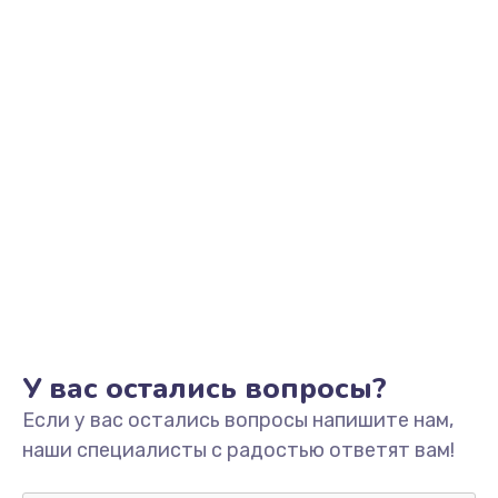
Замена уплотнительных колец
2000 руб.
Заказать
Замена помпы
3000 руб.
Заказать
Ремонт гидросистемы
3000 руб.
Заказать
Замена электромагнитного клапана
У вас остались вопросы?
2000 руб.
Если у вас остались вопросы напишите нам,
Заказать
наши специалисты с радостью ответят вам!
Ремонт разъема SIM-карты