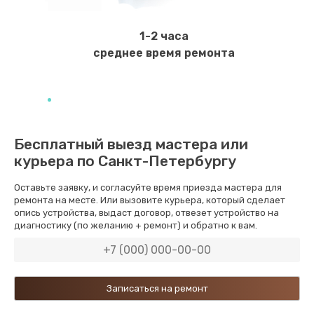
Ремонт мембраны
550 руб.
1-2 часа
Заказать
среднее время ремонта
Ремонт экрана
1100 руб.
Заказать
Бесплатный выезд мастера или
курьера по Санкт-Петербургу
Замена кнопки питания
550 руб.
Оставьте заявку, и согласуйте время приезда мастера для
ремонта на месте. Или вызовите курьера, который сделает
Заказать
опись устройства, выдаст договор, отвезет устройство на
диагностику (по желанию + ремонт) и обратно к вам.
Замена NFC модуля
880 руб.
Заказать