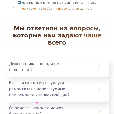
Ремонт микросхемы NFC
Нажимая на кнопку "Записаться на ремонт" я даю
согласие на обработку персональных данных.
1100 руб.
Заказать
Мы ответили на вопросы,
Замена разъема наушников
которые нам задают чаще
550 руб.
всего
Заказать
Ремонт микросхемы управления
Диагностика проводится
1100 руб.
бесплатно?
Заказать
Есть ли гарантия на услуги
Замена микросхемы управления
ремонта и на используемые
1100 руб.
при ремонте комплектующие?
Заказать
Стоимость ремонта может