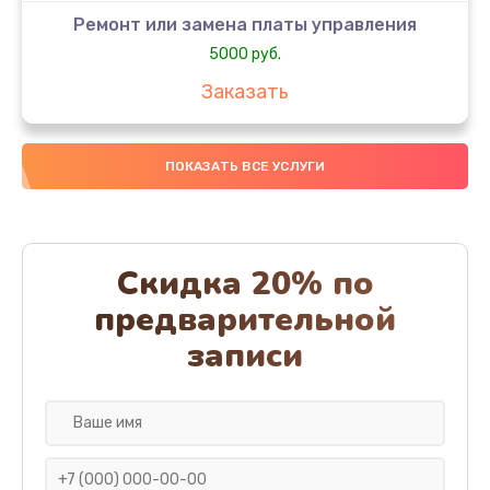
Ремонт или замена платы управления
5000 руб.
Заказать
Ремонт или замена термоблока
ПОКАЗАТЬ ВСЕ УСЛУГИ
5000 руб.
Заказать
Ремонт привода варочного блока
Скидка 20% по
4000 руб.
предварительной
Заказать
записи
Чистка устройства
3000 руб.
Заказать