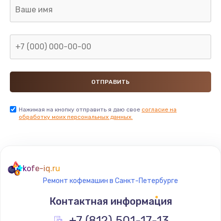
880 руб.
Заказать
Замена GPS модуля
880 руб.
Заказать
Устранение ошибок
Нажимая на кнопку отправить я даю свое
согласие на
обработку моих персональных данных.
2000 руб.
Заказать
Замена вентилятора
kofe-iq.ru
970 руб.
Ремонт кофемашин в Санкт-Петербурге
Заказать
Контактная информация
Замена таймера
+7 (812) 501-17-13