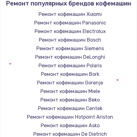
Ремонт популярных брендов кофемашин
1350 руб.
Ремонт кофемашин Xiaomi
Заказать
Ремонт кофемашин Panasonic
Ремонт капиллярной трубки
Ремонт кофемашин Electrolux
3390 руб.
Ремонт кофемашин Bosch
Ремонт кофемашин Siemens
Заказать
Ремонт кофемашин DeLonghi
Ремонт электропроводки
Ремонт кофемашин Polaris
820 руб.
Ремонт кофемашин Bork
Ремонт кофемашин Gorenje
Заказать
Ремонт кофемашин Miele
Замена панели управления
Ремонт кофемашин Beko
1240 руб.
Ремонт кофемашин Centek
Ремонт кофемашин Hotpoint Ariston
Заказать
Ремонт кофемашин Asko
Прошивка
Ремонт кофемашин De Dietrich