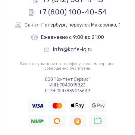
1170 руб.
+7 (800) 100-40-54
Заказать
Санкт-Петербург
,
 переулок Макаренко, 1
Замена реле
Ежедневно с 9:00 до 21:00
1210 руб.
info@kofe-iq.ru
Заказать
Все консультации по телефону в нашем сервисе
Замена нагревателя испарителя
совершенно бесплатны
1020 руб.
ООО "Контент Сервис"
Заказать
ИНН: 7840015823
ОГРН: 1047839013639
Замена мотор-компрессора
1190 руб.
Заказать
Замена термостата