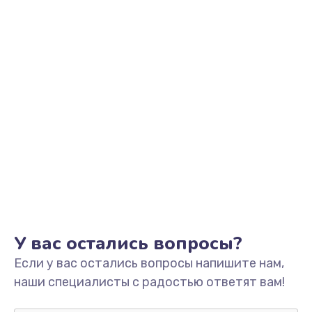
Замена уплотнительных колец
2000 руб.
Заказать
Замена помпы
3000 руб.
Заказать
Ремонт гидросистемы
3000 руб.
Заказать
Замена электромагнитного клапана
У вас остались вопросы?
2000 руб.
Если у вас остались вопросы напишите нам,
Заказать
наши специалисты с радостью ответят вам!
Ремонт разъема SIM-карты