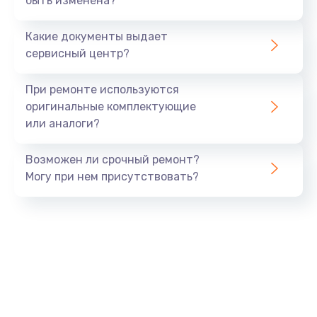
быть изменена?
Замена микросхемы NFC
1100 руб.
Какие документы выдает
Заказать
сервисный центр?
Ремонт или замена флоуметра
При ремонте используются
2000 руб.
оригинальные комплектующие
или аналоги?
Заказать
Возможен ли срочный ремонт?
Замена сальников
Могу при нем присутствовать?
2000 руб.
Заказать
Замена переходников
1000 руб.
Заказать