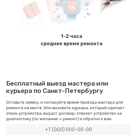
Замена уплотнителей
600 руб.
Заказать
1-2 часа
Чистка гидросистемы
среднее время ремонта
900 руб.
Заказать
Замена патрубков
Бесплатный выезд мастера или
600 руб.
курьера по Санкт-Петербургу
Заказать
Оставьте заявку, и согласуйте время приезда мастера для
ремонта на месте. Или вызовите курьера, который сделает
Замена или ремонт насоса
опись устройства, выдаст договор, отвезет устройство на
диагностику (по желанию + ремонт) и обратно к вам.
1600 руб.
Заказать