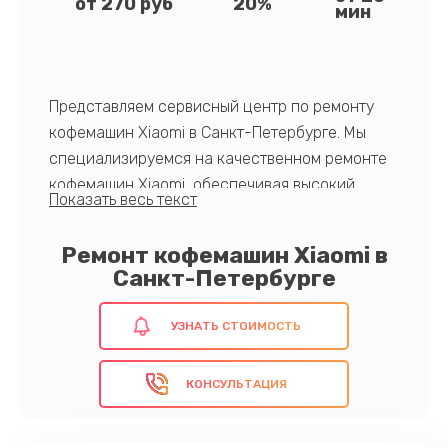
от 270 руб
20%
мин
Представляем сервисный центр по ремонту
кофемашин Xiaomi в Санкт-Петербурге. Мы
специализируемся на качественном ремонте
кофемашин Xiaomi, обеспечивая высокий
уровень надежности и профессионализма.
Преимущества нашего сервиса включают
Ремонт кофемашин Xiaomi в
быструю диагностику, использование
Санкт-Петербурге
оригинальных запчастей, опытных мастеров и
гарантию на выполненные работы. Доверьте
УЗНАТЬ СТОИМОСТЬ
нам свою технику, и мы обеспечим ей долгий
срок службы и отличное качество
КОНСУЛЬТАЦИЯ
приготовления кофе!