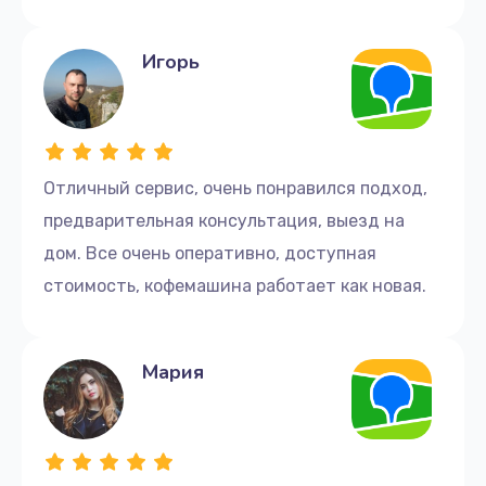
Заказать
Игорь
Ремонт бойлера
1100 руб.
Заказать
Отличный сервис, очень понравился подход,
Замена клапана пара
предварительная консультация, выезд на
780 руб.
дом. Все очень оперативно, доступная
Заказать
стоимость, кофемашина работает как новая.
Замена фильтра
Мария
785 руб.
Заказать
Замена жерновов