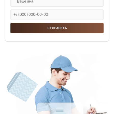
Замена ТЭНа кофемашины Xiaomi
1475 руб.
Заказать
Замена резервуара с водой
900 руб.
Заказать
Замена насадок
600 руб.
Заказать
Удаление засора
600 руб.
Заказать