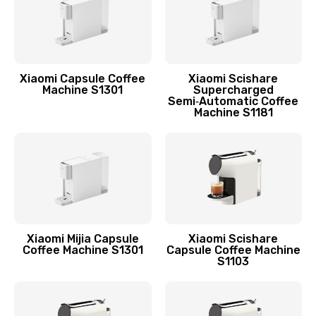
Заказать
Чистка кофейных масел
445 руб.
Xiaomi Capsule Coffee
Xiaomi Scishare
Заказать
Machine S1301
Supercharged
Semi‑Automatic Coffee
Machine S1181
Ремонт электромагнитного клапана
1155 руб.
Заказать
Ремонт ЦЗУ кофемашины Xiaomi
1025 руб.
Xiaomi Mijia Capsule
Xiaomi Scishare
Заказать
Coffee Machine S1301
Capsule Coffee Machine
S1103
Ремонт термодатчика
1015 руб.