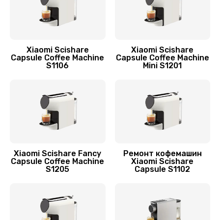
Заказать
Ремонт системной платы
925 руб.
Xiaomi Scishare
Xiaomi Scishare
Capsule Coffee Machine
Capsule Coffee Machine
S1106
Mini S1201
Заказать
Ремонт мультиклапана
650 руб.
Заказать
Ремонт микровыключателя
Xiaomi Scishare Fancy
Ремонт кофемашин
Capsule Coffee Machine
Xiaomi Scishare
770 руб.
S1205
Capsule S1102
Заказать
Ремонт дренажного клапана