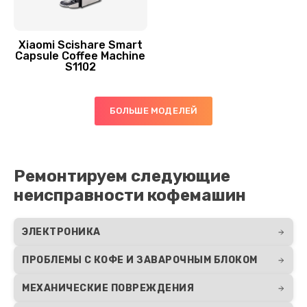
480 руб.
Заказать
Xiaomi Scishare Smart
Capsule Coffee Machine
S1102
Замена скобок и колец, уплотнителей
280 руб.
БОЛЬШЕ МОДЕЛЕЙ
Заказать
Замена прокладок, хомутов
270 руб.
Ремонтируем следующие
неисправности кофемашин
Заказать
Замена или ремонт термоблока
ЭЛЕКТРОНИКА
1000 руб.
ПРОБЛЕМЫ С КОФЕ И ЗАВАРОЧНЫМ БЛОКОМ
Заказать
МЕХАНИЧЕСКИЕ ПОВРЕЖДЕНИЯ
Замена термостата