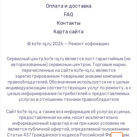
Ремонт кофемашин Supra
Yamaguchi
Оплата и доставка
Nivona
FAQ
Astoria
Контакты
JVC
Карта сайта
Ariston
© kofe-iq.ru
2026
— Ремонт кофемашин.
Grundig
ROCKET MOZZAFIATO
Сервисный центр kofe-iq.ru является пост гарантийным (не
Vivitek
авторизованным) сервисным центром. Торговые марки,
перечисленные на сайте kofe-iq.ru, являются
Thomson
зарегистрированным товарными знаками компаний
Hisense
правообладателей. Обозначения используется не с целью
индивидуализации соответствующих услуг по ремонту, а с
DELTA
целью информирования потребителей о предоставляемых
Tefal
услугах в отношении техники правообладателя
Kyvol
Сайт kofe-iq.ru, а также вся информация об услугах и ценах,
RED solution
предоставленная на нём, носит исключительно
информационный характер и ни при каких условиях не
Bravilor Bonamat
является публичной офертой, определяемой положениями
Vard
Статьи 437 Гражданского кодекса Российской Федерации.