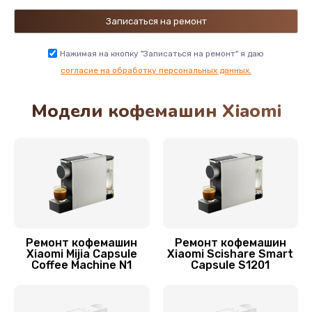
Замена сетевого шнура
1000 руб.
Нажимая на кнопку "Записаться на ремонт" я даю
Заказать
согласие на обработку персональных данных.
Модели кофемашин Xiaomi
Замена или ремонт модуля управления
900 руб.
Заказать
Замена датчика уровня воды
525 руб.
Заказать
Ремонт кофемашин
Ремонт кофемашин
Xiaomi Mijia Capsule
Xiaomi Scishare Smart
Coffee Machine N1
Capsule S1201
Замена жерновов кофемолки
580 руб.