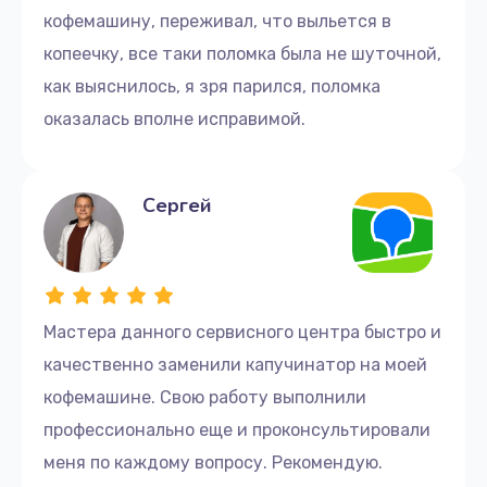
или приходите к нам по адресу переулок
Заказать
кофемашину, переживал, что выльется в
Макаренко, 1. Мы быстро проведем необходимую
копеечку, все таки поломка была не шуточной,
диагностику и определим оптимальный способ
Замена уплотнительных колец
решения вашей проблемы.
как выяснилось, я зря парился, поломка
1200 руб.
оказалась вполне исправимой.
Не ждите, пока поломка станет серьезнее
.
Заказать
Обратитесь в наш сервисный центр уже сегодня,
чтобы ваша кофемашина Xiaomi снова радовала вас
Замена датчика воды
Сергей
вкусным и ароматным кофе.
1000 руб.
Заказать
Мы всегда рады видеть вас в нашем сервисном
центре по адресу переулок Макаренко, 1 или ждем
вашего звонка по телефону +7 (812) 501-17-13. Ваши
Чистка диспенсеров
Мастера данного сервисного центра быстро и
кофемашина и удовольствие от кофе в надежных
1200 руб.
качественно заменили капучинатор на моей
руках!
Заказать
кофемашине. Свою работу выполнили
профессионально еще и проконсультировали
Чистка от кофейных масел
меня по каждому вопросу. Рекомендую.
1500 руб.