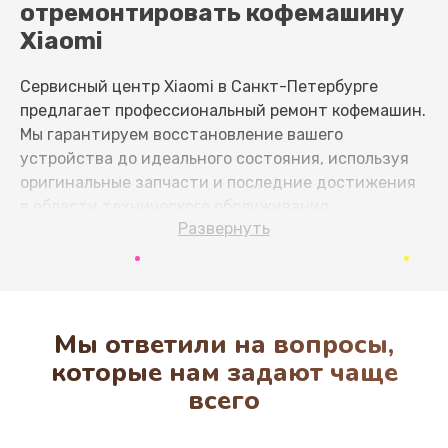
отремонтировать кофемашину
Чистка системы подачи воды
Xiaomi
800 руб.
Заказать
Сервисный центр Xiaomi в Санкт-Петербурге
предлагает профессиональный ремонт кофемашин.
Ремонт заварного механизма
Мы гарантируем восстановление вашего
устройства до идеального состояния, используя
300 руб.
оригинальные запчасти и последние достижения
Заказать
в области технического обслуживания.
Развернуть
Ремонт материнской платы
Основные причины обращения в
500 руб.
сервис
Заказать
Различные факторы могут привести к
Мы ответили на вопросы,
необходимости ремонта кофемашины. Вот
Ремонт помпы кофемашины Xiaomi
которые нам задают чаще
некоторые из них:
всего
725 руб.
Накопление накипи
— регулярное
Заказать