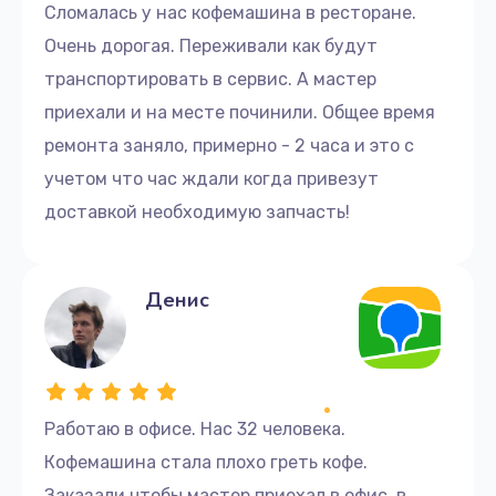
1200 руб.
Сломалась у нас кофемашина в ресторане.
Очень дорогая. Переживали как будут
Заказать
транспортировать в сервис. А мастер
Замена капучинатора
приехали и на месте починили. Общее время
1165 руб.
ремонта заняло, примерно - 2 часа и это с
Заказать
учетом что час ждали когда привезут
доставкой необходимую запчасть!
Замена пароблока
605 руб.
Денис
Заказать
Замена бойлера
745 руб.
Работаю в офисе. Нас 32 человека.
Заказать
Кофемашина стала плохо греть кофе.
Замена блока управления
Заказали чтобы мастер приехал в офис, в