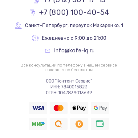
990 руб.
+7 (800) 100-40-54
Заказать
Санкт-Петербург
,
 переулок Макаренко, 1
Замена звуковой карты
Ежедневно с 9:00 до 21:00
1100 руб.
info@kofe-iq.ru
Заказать
Все консультации по телефону в нашем сервисе
Замена микрофона
совершенно бесплатны
1050 руб.
ООО "Контент Сервис"
Заказать
ИНН: 7840015823
ОГРН: 1047839013639
Замена оперативной памяти
890 руб.
Заказать
Замена системы охлаждения