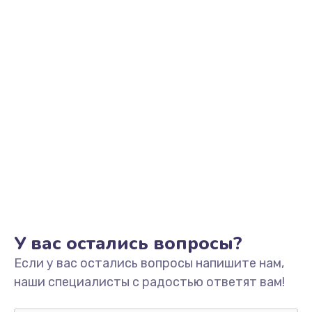
Замена тачпада
1330 руб.
Заказать
Замена контроллера питания
1490 руб.
Заказать
Замена южного моста
2600 руб.
Заказать
Чистка от пыли
У вас остались вопросы?
990 руб.
Если у вас остались вопросы напишите нам,
Заказать
наши специалисты с радостью ответят вам!
Настройка ОС