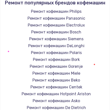
Ремонт популярных брендов кофемашин
1500 руб.
Ремонт кофемашин Philips
Заказать
Ремонт кофемашин Panasonic
Замена термопасты
Ремонт кофемашин Electrolux
995 руб.
Ремонт кофемашин Bosch
Ремонт кофемашин Siemens
Заказать
Ремонт кофемашин DeLonghi
Замена шлейфа матрицы
Ремонт кофемашин Polaris
960 руб.
Ремонт кофемашин Bork
Ремонт кофемашин Gorenje
Заказать
Ремонт кофемашин Miele
Замена экрана
Ремонт кофемашин Beko
1145 руб.
Ремонт кофемашин Centek
Ремонт кофемашин Hotpoint Ariston
Заказать
Ремонт кофемашин Asko
Замена северного моста
Ремонт кофемашин De Dietrich