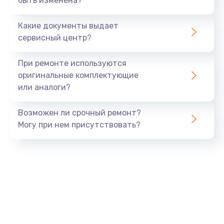
быть изменена?
Ремонт динамика
400 руб.
Какие документы выдает
Заказать
сервисный центр?
Замена дисплея
При ремонте используются
1200 руб.
оригинальные комплектующие
или аналоги?
Заказать
Возможен ли срочный ремонт?
Ремонт сим-лотка
Могу при нем присутствовать?
600 руб.
Заказать
Замена клавиатуры
1190 руб.
Заказать