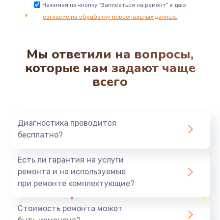
Ремонт цепи питания
Нажимая на кнопку "Записаться на ремонт" я даю
согласие на обработку персональных данных.
2200 руб.
Заказать
Мы ответили на вопросы,
Ремонт микрофона
которые нам задают чаще
500 руб.
всего
Заказать
Ремонт корпусных элементов
Диагностика проводится
800 руб.
бесплатно?
Заказать
Есть ли гарантия на услуги
Ремонт GPS-модуля
ремонта и на используемые
500 руб.
при ремонте комплектующие?
Заказать
Стоимость ремонта может