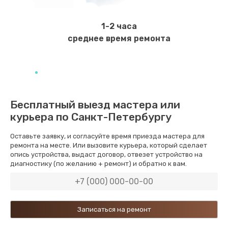
Замена камеры
1600 руб.
1-2 часа
Заказать
среднее время ремонта
Замена USB порта
1060 руб.
Заказать
Бесплатный выезд мастера или
курьера по Санкт-Петербургу
Замена материнской платы
1330 руб.
Оставьте заявку, и согласуйте время приезда мастера для
ремонта на месте. Или вызовите курьера, который сделает
Заказать
опись устройства, выдаст договор, отвезет устройство на
диагностику (по желанию + ремонт) и обратно к вам.
Замена Wi-Fi
500 руб.
Заказать