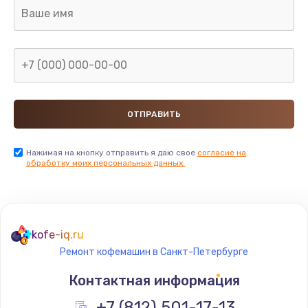
1090 руб.
Заказать
Ремонт подсветки
1200 руб.
Заказать
Настройка BIOS
Нажимая на кнопку отправить я даю свое
согласие на
обработку моих персональных данных.
930 руб.
Заказать
Замена SSD
kofe-iq.ru
990 руб.
Ремонт кофемашин в Санкт-Петербурге
Заказать
Контактная информация
Восстановление данных
+7 (812) 501-17-13