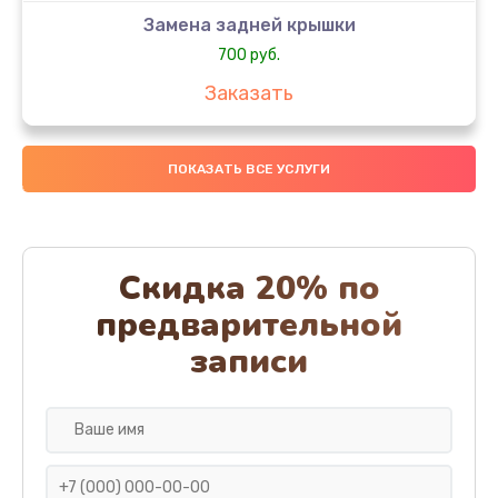
Замена задней крышки
700 руб.
Заказать
Комплексная чистка
ПОКАЗАТЬ ВСЕ УСЛУГИ
900 руб.
Заказать
Замена стекла
Скидка 20% по
1100 руб.
предварительной
Заказать
записи
Ремонт камеры
600 руб.
Заказать