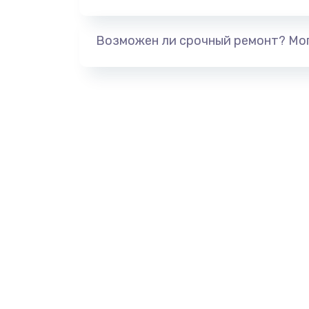
Замена звуковой карты
Возможен ли срочный ремонт? Мог
Замена микрофона
Замена оперативной памяти
Замена системы охлаждения
Замена термопасты
Замена шлейфа матрицы
Замена экрана
Замена северного моста