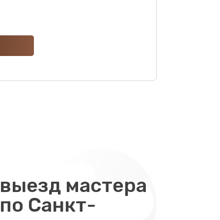
ать
ать
ать
ать
ать
ать
ать
выезд мастера
 по Санкт-
ать