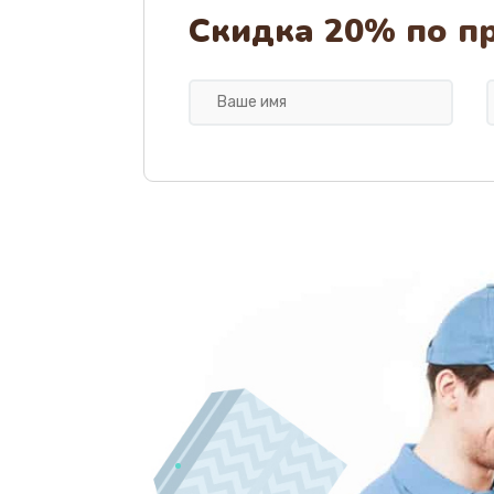
Замена шлейфа
Скидка 20% по п
Ремонт мультиконтроллера
Замена кнопки включения
Замена камеры
Замена USB порта
Замена материнской платы
Замена Wi-Fi
Ремонт цепи питания