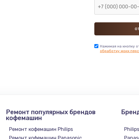
2745 руб.
Заказ
745 руб.
Заказ
1600 руб.
Нажимая на кнопку о
Заказ
обработку моих перс
2500 руб.
Заказ
750 руб.
Заказ
725 руб.
Заказ
Ремонт популярных брендов
Брен
кофемашин
1240 руб.
Заказ
Ремонт кофемашин Philips
Philip
990 руб.
Заказ
Ремонт кофемашин Panasonic
Panas