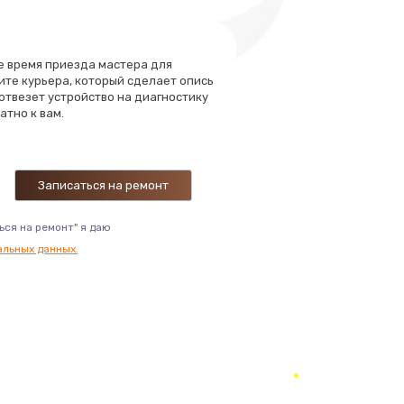
ать
ать
те время приезда мастера для
ите курьера, который сделает опись
 отвезет устройство на диагностику
атно к вам.
ать
ать
ать
ься на ремонт" я даю
альных данных.
ать
ать
ать