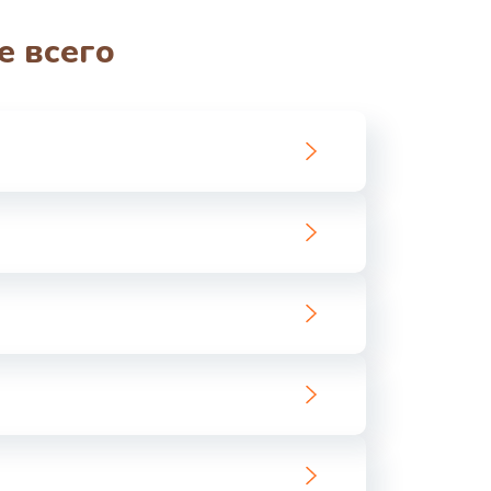
ать
е всего
ать
ать
ать
ать
ать
ать
ать