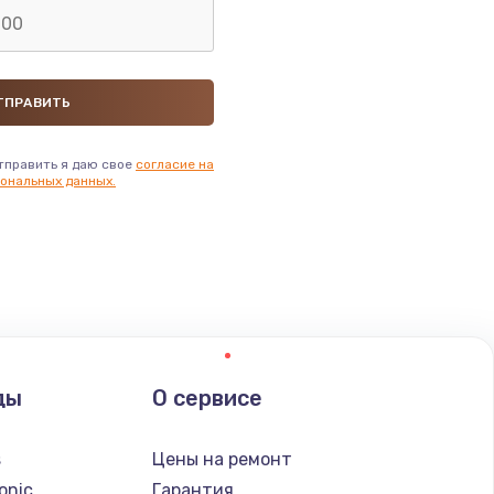
ать
ать
тправить я даю свое
согласие на
ать
ональных данных.
ать
ать
ать
ды
О сервисе
ать
s
Цены на ремонт
ать
onic
Гарантия