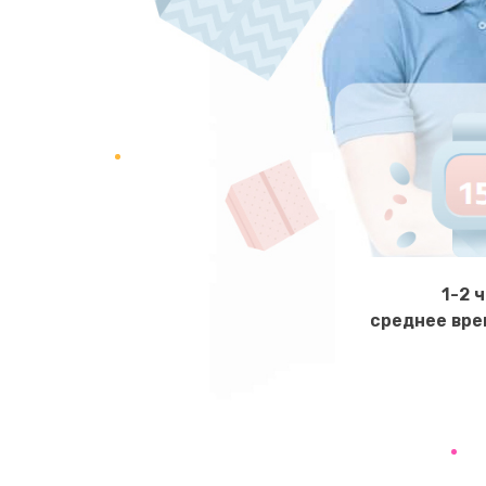
Ремонт микрофона
Ремонт корпусных элементов
Ремонт GPS-модуля
Ремонт динамика
Замена дисплея
1-2 
среднее вре
Ремонт сим-лотка
Замена клавиатуры
Замена тачпада