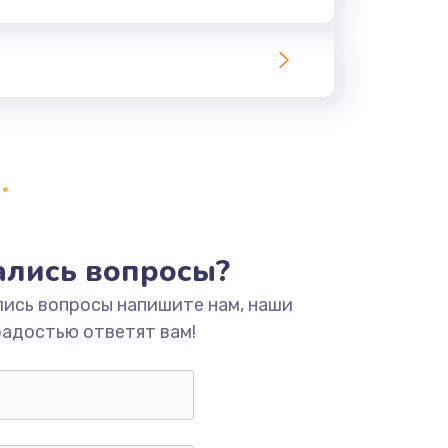
ать
ать
ать
ать
ать
тались вопросы?
лись вопросы напишите нам, наши
ать
радостью ответят вам!
ать
ать