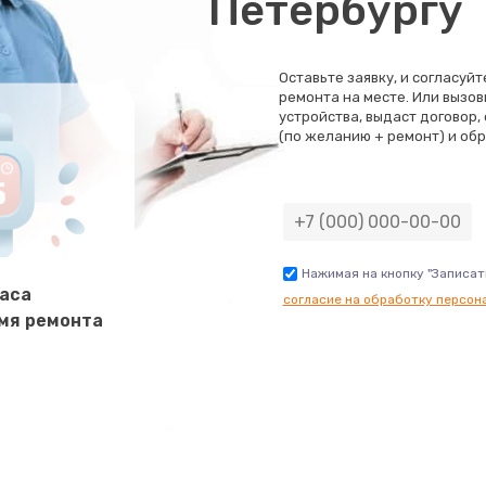
Петербургу
500 руб.
Заказ
800 руб.
Заказ
Оставьте заявку, и согласуй
ремонта на месте. Или вызов
устройства, выдаст договор,
500 руб.
(по желанию + ремонт) и обр
Заказ
400 руб.
Заказ
1200 руб.
Заказ
Нажимая на кнопку "Записат
часа
согласие на обработку персон
мя ремонта
600 руб.
Заказ
1190 руб.
Заказ
1330 руб.
Заказ