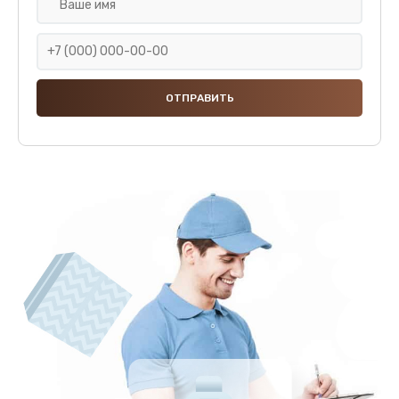
Замена ТЭНа кофемашины Yamaguchi
1475 руб.
Заказать
Замена резервуара с водой
900 руб.
Заказать
Замена насадок
600 руб.
Заказать
Удаление засора
600 руб.
Заказать