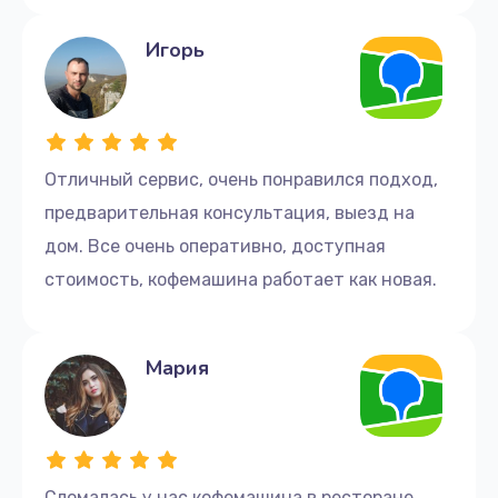
Ремонт счетчика воды
Игорь
300 руб.
Заказать
Ремонт крана пара
Отличный сервис, очень понравился подход,
400 руб.
предварительная консультация, выезд на
Заказать
дом. Все очень оперативно, доступная
стоимость, кофемашина работает как новая.
Комплексная чистка
350 руб.
Мария
Заказать
Декальцинация
475 руб.
Заказать
Сломалась у нас кофемашина в ресторане.