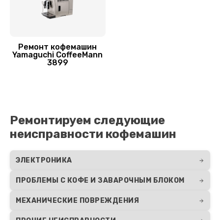
Заказать
Чистка кофейных масел
445 руб.
Ремонт кофемашин
Yamaguchi CoffeeMann
Заказать
3899
Ремонт электромагнитного клапана
1155 руб.
Заказать
Ремонтируем следующие
неисправности кофемашин
Ремонт ЦЗУ кофемашины Yamaguchi
1025 руб.
ЭЛЕКТРОНИКА
Заказать
ПРОБЛЕМЫ С КОФЕ И ЗАВАРОЧНЫМ БЛОКОМ
Ремонт термодатчика
МЕХАНИЧЕСКИЕ ПОВРЕЖДЕНИЯ
1015 руб.