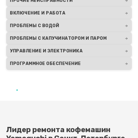
ПРОЧИЕ НЕИСПРАВНОСТИ
Заказать
ВКЛЮЧЕНИЕ И РАБОТА
Ремонт системной платы
ПРОБЛЕМЫ С ВОДОЙ
925 руб.
ПРОБЛЕМЫ С КАПУЧИНАТОРОМ И ПАРОМ
Заказать
УПРАВЛЕНИЕ И ЭЛЕКТРОНИКА
Ремонт мультиклапана
ПРОГРАММНОЕ ОБЕСПЕЧЕНИЕ
650 руб.
Заказать
Ремонт микровыключателя
770 руб.
Заказать
Ремонт дренажного клапана
Лидер ремонта кофемашин