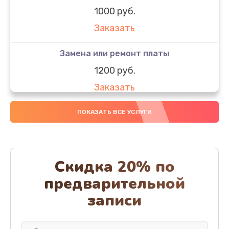
1000 руб.
Заказать
Замена или ремонт платы
1200 руб.
Заказать
Полная чистка
ПОКАЗАТЬ ВСЕ УСЛУГИ
800 руб.
Заказать
Скидка 20% по
Ремонт или замена проводки
предварительной
700 руб.
записи
Заказать