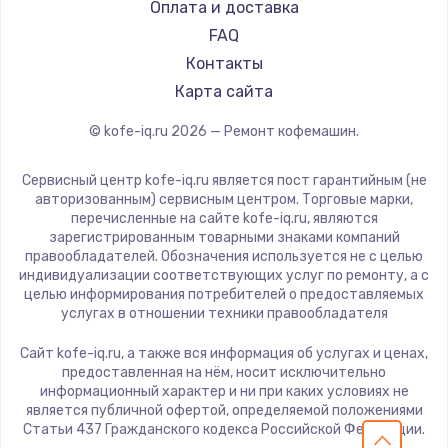
WMF
Оплата и доставка
Nivona
FAQ
Astoria
Контакты
JVC
Карта сайта
Ariston
© kofe-iq.ru
2026
— Ремонт кофемашин.
Grundig
ROCKET MOZZAFIATO
Сервисный центр kofe-iq.ru является пост гарантийным (не
Vivitek
авторизованным) сервисным центром. Торговые марки,
перечисленные на сайте kofe-iq.ru, являются
Thomson
зарегистрированным товарными знаками компаний
Hisense
правообладателей. Обозначения используется не с целью
индивидуализации соответствующих услуг по ремонту, а с
DELTA
целью информирования потребителей о предоставляемых
Tefal
услугах в отношении техники правообладателя
Kyvol
Сайт kofe-iq.ru, а также вся информация об услугах и ценах,
RED solution
предоставленная на нём, носит исключительно
информационный характер и ни при каких условиях не
Bravilor Bonamat
является публичной офертой, определяемой положениями
Vard
Статьи 437 Гражданского кодекса Российской Федерации.