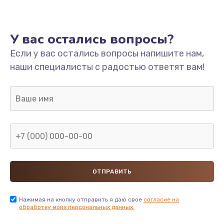
1200 руб.
Заказать
У вас остались вопросы?
Замена капучинатора
Если у вас остались вопросы напишите нам,
1165 руб.
наши специалисты с радостью ответят вам!
Заказать
Замена пароблока
605 руб.
Заказать
Замена бойлера
745 руб.
Заказать
Нажимая на кнопку отправить я даю свое
согласие на
обработку моих персональных данных.
Замена блока управления