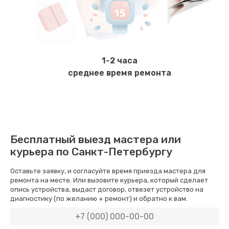
Замена уплотнителей
600 руб.
Заказать
1-2 часа
Чистка гидросистемы
среднее время ремонта
900 руб.
Заказать
Замена патрубков
Бесплатный выезд мастера или
600 руб.
курьера по Санкт-Петербургу
Заказать
Оставьте заявку, и согласуйте время приезда мастера для
ремонта на месте. Или вызовите курьера, который сделает
Замена или ремонт насоса
опись устройства, выдаст договор, отвезет устройство на
диагностику (по желанию + ремонт) и обратно к вам.
1600 руб.
Заказать