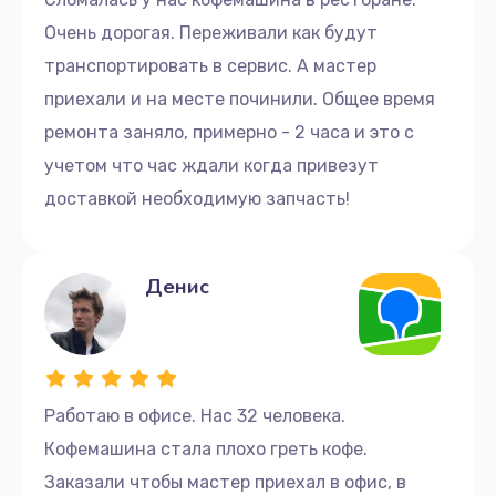
Очень дорогая. Переживали как будут
Ремонт двигателя кофемолки
транспортировать в сервис. А мастер
785 руб.
приехали и на месте починили. Общее время
Заказать
ремонта заняло, примерно - 2 часа и это с
учетом что час ждали когда привезут
Ремонт жерновов кофемолки
доставкой необходимую запчасть!
450 руб.
Заказать
Денис
Замена прокладок
600 руб.
Заказать
Работаю в офисе. Нас 32 человека.
Ремонт кофемолки
Кофемашина стала плохо греть кофе.
1145 руб.
Заказали чтобы мастер приехал в офис, в