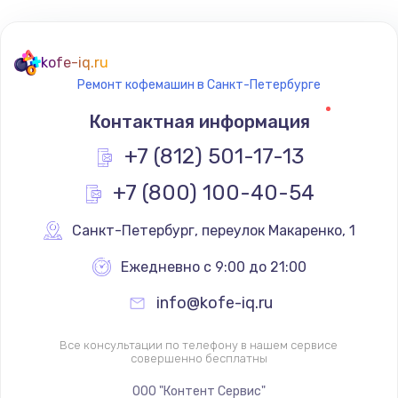
1500 руб.
Заказать
kofe-iq.ru
Ремонт кофемашин в Санкт-Петербурге
Замена трансформатора
Контактная информация
1000 руб.
+7 (812) 501-17-13
Заказать
+7 (800) 100-40-54
Замена двигателя
1500 руб.
Санкт-Петербург
,
 переулок Макаренко, 1
Заказать
Ежедневно с 9:00 до 21:00
info@kofe-iq.ru
Ремонт силовой платы
1500 руб.
Все консультации по телефону в нашем сервисе
совершенно бесплатны
Заказать
ООО "Контент Сервис"