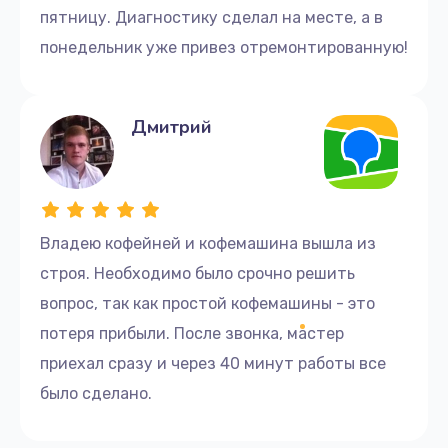
Заказать
пятницу. Диагностику сделал на месте, а в
понедельник уже привез отремонтированную!
Замена уплотнительных колец
1200 руб.
Дмитрий
Заказать
Замена датчика воды
1000 руб.
Владею кофейней и кофемашина вышла из
Заказать
строя. Необходимо было срочно решить
Чистка диспенсеров
вопрос, так как простой кофемашины - это
1200 руб.
потеря прибыли. После звонка, мастер
Заказать
приехал сразу и через 40 минут работы все
было сделано.
Чистка от кофейных масел
1500 руб.