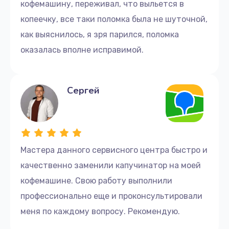
кофемашину, переживал, что выльется в
Чистка системы подачи воды
сроки.
копеечку, все таки поломка была не шуточной,
800 руб.
Не допускайте, чтобы проблемы с кофемашиной
как выяснилось, я зря парился, поломка
Заказать
Yamaguchi омрачали ваше утро.
Свяжитесь с
оказалась вполне исправимой.
нами по номеру +7 (812) 501-17-13 или
Ремонт заварного механизма
приходите по адресу переулок Макаренко, 1,
и
мы вернем вашему утру привычный аромат
300 руб.
Сергей
свежесваренного кофе.
Заказать
Ремонт материнской платы
500 руб.
Мастера данного сервисного центра быстро и
Заказать
качественно заменили капучинатор на моей
кофемашине. Свою работу выполнили
Ремонт помпы кофемашины Yamaguchi
профессионально еще и проконсультировали
725 руб.
меня по каждому вопросу. Рекомендую.
Заказать