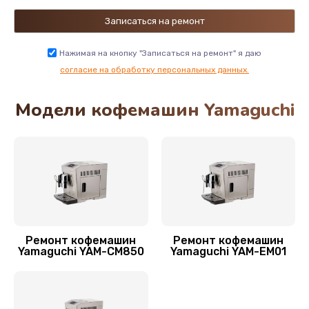
Замена сетевого шнура
1000 руб.
Нажимая на кнопку "Записаться на ремонт" я даю
Заказать
согласие на обработку персональных данных.
Модели кофемашин Yamaguchi
Замена или ремонт модуля управления
900 руб.
Заказать
Замена датчика уровня воды
525 руб.
Заказать
Ремонт кофемашин
Ремонт кофемашин
Yamaguchi YAM-CM850
Yamaguchi YAM-EM01
Замена жерновов кофемолки
580 руб.