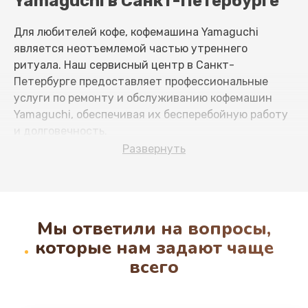
Yamaguchi в Санкт-Петербурге
650 руб.
Заказать
Для любителей кофе, кофемашина Yamaguchi
является неотъемлемой частью утреннего
Ремонт дренажа
ритуала. Наш сервисный центр в Санкт-
865 руб.
Петербурге предоставляет профессиональные
услуги по ремонту и обслуживанию кофемашин
Заказать
Yamaguchi, обеспечивая их бесперебойную работу
и долговечность.
Замена щёток электродвигателя
Развернуть
1500 руб.
Частые причины поломок
кофемашин
Заказать
Знание основных причин поломок поможет
Замена / чистка счетчика воды
Мы ответили на вопросы,
предотвратить их возникновение:
1140 руб.
которые нам задают чаще
всего
Заказать
Накипь
: Регулярное удаление накипи
продлит жизнь вашей кофемашине и улучшит
Замена трубок
вкус кофе.